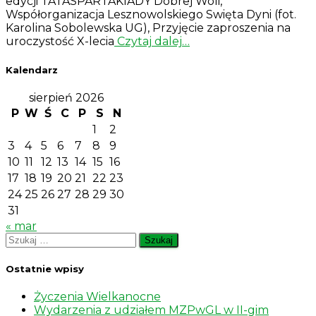
edycji TATASPARTAKIADY Dobrej Woli,
Współorganizacja Lesznowolskiego Swięta Dyni (fot.
Karolina Sobolewska UG), Przyjęcie zaproszenia na
uroczystość X-lecia
Czytaj dalej…
Kalendarz
sierpień 2026
P
W
Ś
C
P
S
N
1
2
3
4
5
6
7
8
9
10
11
12
13
14
15
16
17
18
19
20
21
22
23
24
25
26
27
28
29
30
31
« mar
Szukaj:
Ostatnie wpisy
Życzenia Wielkanocne
Wydarzenia z udziałem MZPwGL w II-gim