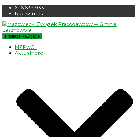
606 639 933
Napisz maila
Przełącz Nawigację
MZPwGL
Aktualności