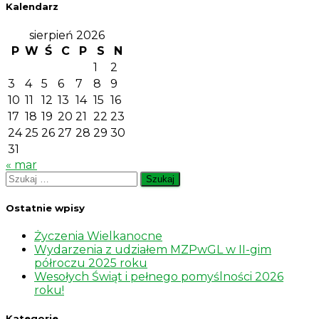
Kalendarz
sierpień 2026
P
W
Ś
C
P
S
N
1
2
3
4
5
6
7
8
9
10
11
12
13
14
15
16
17
18
19
20
21
22
23
24
25
26
27
28
29
30
31
« mar
Szukaj:
Ostatnie wpisy
Życzenia Wielkanocne
Wydarzenia z udziałem MZPwGL w II-gim
półroczu 2025 roku
Wesołych Świąt i pełnego pomyślności 2026
roku!
Kategorie