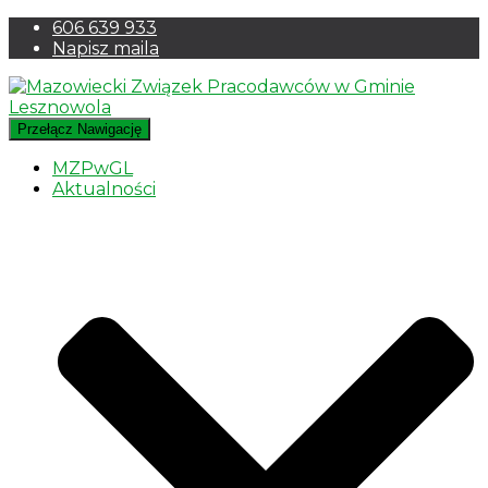
606 639 933
Napisz maila
Przełącz Nawigację
MZPwGL
Aktualności