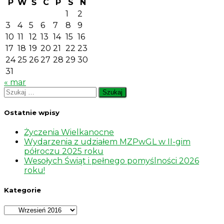
P
W
Ś
C
P
S
N
1
2
3
4
5
6
7
8
9
10
11
12
13
14
15
16
17
18
19
20
21
22
23
24
25
26
27
28
29
30
31
« mar
Szukaj:
Ostatnie wpisy
Życzenia Wielkanocne
Wydarzenia z udziałem MZPwGL w II-gim
półroczu 2025 roku
Wesołych Świąt i pełnego pomyślności 2026
roku!
Kategorie
Kategorie