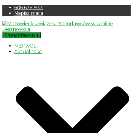
606 639 933
Napisz maila
Przełącz Nawigację
MZPwGL
Aktualności