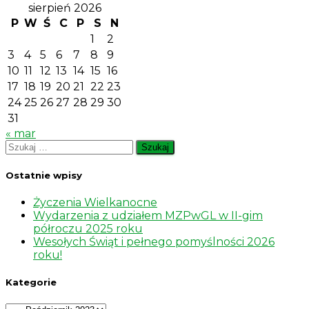
sierpień 2026
P
W
Ś
C
P
S
N
1
2
3
4
5
6
7
8
9
10
11
12
13
14
15
16
17
18
19
20
21
22
23
24
25
26
27
28
29
30
31
« mar
Szukaj:
Ostatnie wpisy
Życzenia Wielkanocne
Wydarzenia z udziałem MZPwGL w II-gim
półroczu 2025 roku
Wesołych Świąt i pełnego pomyślności 2026
roku!
Kategorie
Kategorie