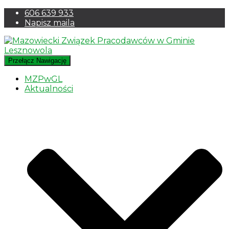
606 639 933
Napisz maila
Przełącz Nawigację
MZPwGL
Aktualności