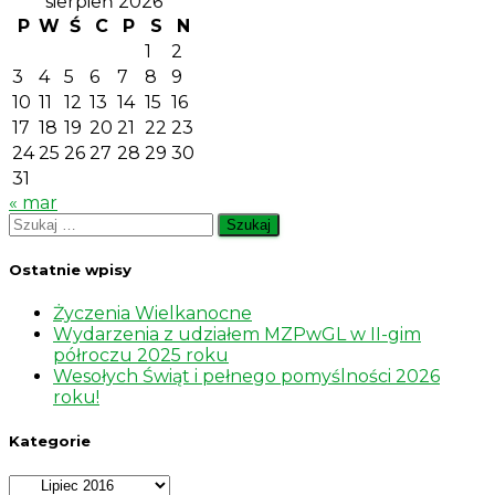
sierpień 2026
P
W
Ś
C
P
S
N
1
2
3
4
5
6
7
8
9
10
11
12
13
14
15
16
17
18
19
20
21
22
23
24
25
26
27
28
29
30
31
« mar
Szukaj:
Ostatnie wpisy
Życzenia Wielkanocne
Wydarzenia z udziałem MZPwGL w II-gim
półroczu 2025 roku
Wesołych Świąt i pełnego pomyślności 2026
roku!
Kategorie
Kategorie