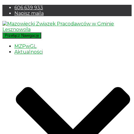
606 639 933
Napisz maila
Przełącz Nawigację
MZPwGL
Aktualności