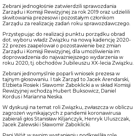
Zebrani jednogłośnie zatwierdzili sprawozdania
Zarządu i Komisji Rewizyjnej za rok 2019 oraz udzielili
skwitowania prezesowi i pozostałym członkom
Zarządu za realizację zadań roku sprawozdawczego.
Przystępując do realizacji punktu porządku obrad
dot. wyboru władz Związku na nową kadencję 2020-
22 prezes zaapelował o pozostawienie bez zmian
Zarządu i Komisji Rewizyjnej, dla umożliwienia im
doprowadzenia do najważniejszego wydarzenia w
roku 2020, tj. obchodów Jubileuszu XX-lecia Związku.
Zebrani jednomyślnie poparli wniosek prezesa w
tajnym głosowaniu. I tak Zarząd to Jacek Arendarski,
Elżbieta Rosiek i Sławomir Żaboklicki a w skład Komisji
Rewizyjnej wchodzą Hubert Buksowicz, Daniel
Kordus i Marianna Neska.
W dyskusji na temat roli Związku, zwłaszcza w obliczu
zagrożeń wynikających z pandemii koronawirusa
zabierali głos Stanisław Kiljańczyk, Henryk Uluszczak,
Jacek Zalewski i Sławomir Żaboklicki.
Pani Wójt w swoim wystąpieniu podkreśliła rolę