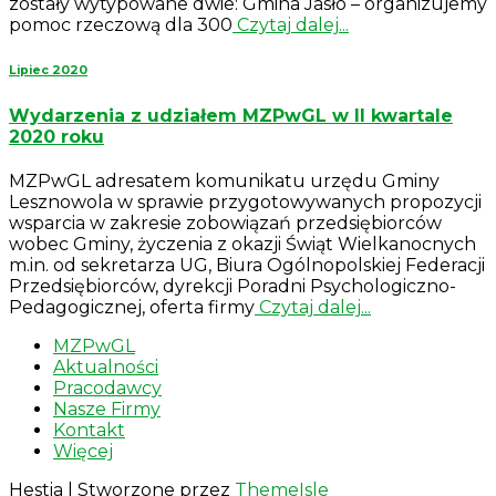
zostały wytypowane dwie: Gmina Jasło – organizujemy
pomoc rzeczową dla 300
Czytaj dalej...
Lipiec 2020
Wydarzenia z udziałem MZPwGL w II kwartale
2020 roku
MZPwGL adresatem komunikatu urzędu Gminy
Lesznowola w sprawie przygotowywanych propozycji
wsparcia w zakresie zobowiązań przedsiębiorców
wobec Gminy, życzenia z okazji Świąt Wielkanocnych
m.in. od sekretarza UG, Biura Ogólnopolskiej Federacji
Przedsiębiorców, dyrekcji Poradni Psychologiczno-
Pedagogicznej, oferta firmy
Czytaj dalej...
MZPwGL
Aktualności
Pracodawcy
Nasze Firmy
Kontakt
Więcej
Hestia | Stworzone przez
ThemeIsle