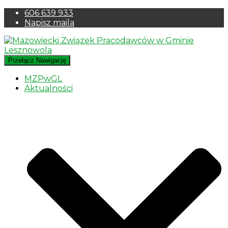
606 639 933
Napisz maila
Przełącz Nawigację
MZPwGL
Aktualności