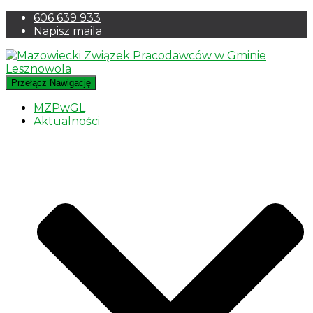
606 639 933
Napisz maila
Przełącz Nawigację
MZPwGL
Aktualności