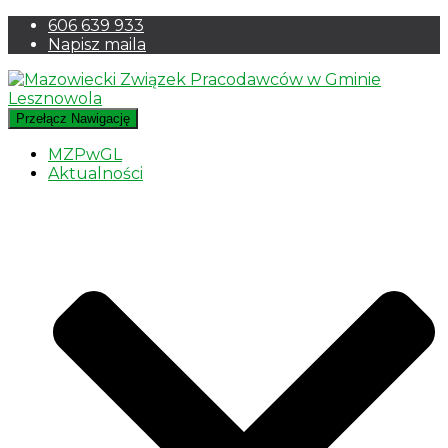
606 639 933
Napisz maila
Przełącz Nawigację
MZPwGL
Aktualności