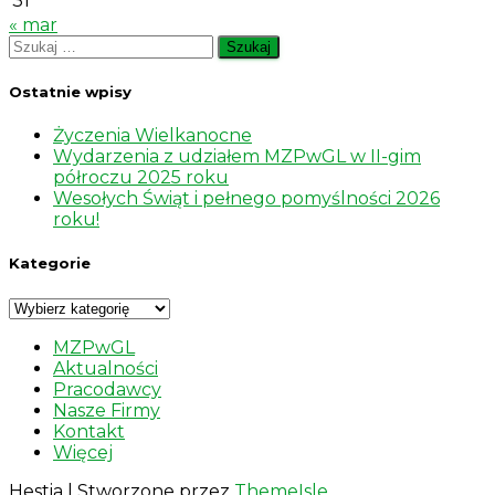
31
« mar
Szukaj:
Ostatnie wpisy
Życzenia Wielkanocne
Wydarzenia z udziałem MZPwGL w II-gim
półroczu 2025 roku
Wesołych Świąt i pełnego pomyślności 2026
roku!
Kategorie
Kategorie
MZPwGL
Aktualności
Pracodawcy
Nasze Firmy
Kontakt
Więcej
Hestia | Stworzone przez
ThemeIsle